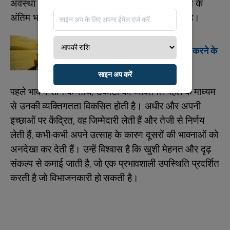
अवस्था उनकी अनुभवों को आकार देती है। उनके जीवन के
अंतिम भाग में सच्ची सुख और प्राप्य पुरस्कारों का वादा है।
राशिफल
अगले महीने का राशिफल विचार करने के
लिए
साइन अप करें
पहले भाव में शनि के साथ, डकोटा की व्यक्तिगत पहल के माध्यम
से उनकी व्यक्तिगतता विकसित होती है। अधीर और अपनी
इच्छाओं पर केंद्रित, वह जिम्मेदारी लेती हैं और तेजी से निर्णय
लेती हैं, कभी-कभी अपने उत्साह के कारण दूसरों की भावनाओं को
अनदेखा कर देती हैं। उन्हें विश्वास है कि खुशी मेहनत और दृढ़
संकल्प से कमाई जाती है, जो एक प्रभावशाली उपस्थिति प्रदर्शित
करती है जो विभाजनकारी हो सकती है।