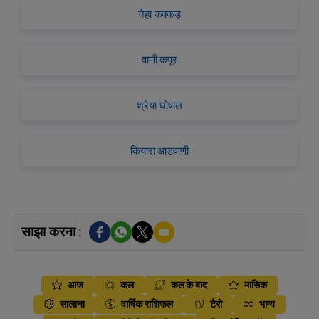
नेहा कक्कड़
वाणी कपूर
श्रेया घोषाल
कियारा आडवाणी
साझा करना :
आज
कल
कल के बाद
मासिक
सालाना
वार्षिक राशिफल
टैरो
भाग्य