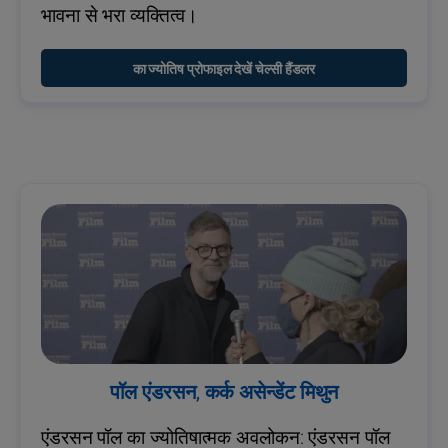
भावना से भरा व्यक्तित्व।
का ज्योतिष प्रोफाइल देखें चेल्सी हैंडलर
पॉल एंडरसन, कर्क असेन्डेंट मिथुन
एंडरसन पॉल का ज्योतिषात्मक अवलोकन: एंडरसन पॉल