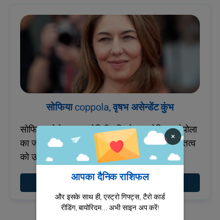
सोफिया coppola, वृषभ असेन्डेंट कुंभ
सोफिया कोपोला का ज्योतिषीय विश्लेषण: सोफिया कोपोला
×
का ज्योतिषीय विश्लेषण उनकी कलात्मकता और व्यक्तित्व
को उजागर करता है।
आपका दैनिक राशिफल
का ज्योतिष प्रोफाइल देखें सोफिया COPPOLA
और इसके साथ ही, एस्ट्रो गिफ्ट्स, टैरो कार्ड
रीडिंग, बायोरिदम... अभी साइन अप करें!