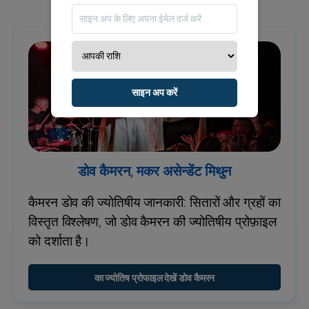
साइन अप करें
डोव कैमरन, मकर असेन्डेंट मिथुन
कैमरन डोव की ज्योतिषीय जानकारी: सितारों और ग्रहों का
विस्तृत विश्लेषण, जो डोव कैमरन की ज्योतिषीय प्रोफ़ाइल
को दर्शाता है।
का ज्योतिष प्रोफाइल देखें डोव कैमरन