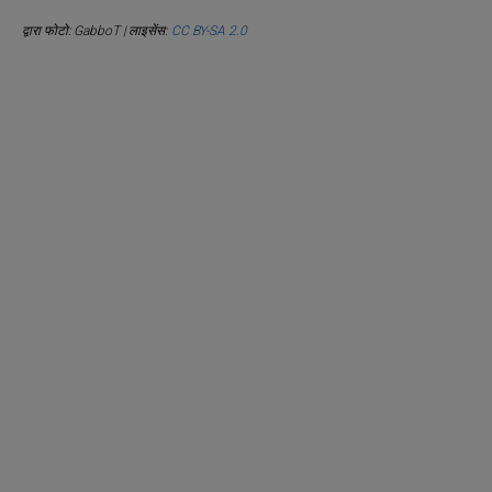
द्वारा फोटो: GabboT | लाइसेंस:
CC BY-SA 2.0