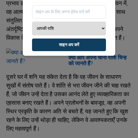
प्रभाव डालने की गहरी इच्छा को दर्शाता है। अपने पूरे जीवन में,
वह आत्म-विश्वास को कभी-कभी दुनिया के प्रति संदेह के साथ
संतुलित करते हैं, अवसरों को पहचानने के लिए एक तीव्र
अंतर्दृष्टि विकसित करते हैं। डेंजेल अपनी ताकतों और अपने
विकास के लिए आवश्यक परिस्थितियों से पूरी तरह अवगत हैं।
साइन अप करें
ज्योतिष
क्या आप अपनी चीनी राशि चिन्ह
को जानते हैं?
दूसरे घर में शनि यह संकेत देता है कि वह जीवन के साधारण
सुखों में संतोष पाते हैं। वे शांति से भरा जीवन जीने की चाह रखते
हैं, जो जीवन उन्हें देता है उसका आनंद लेते हुए व्यावहारिकता का
एहसास बनाए रखते हैं। अपने प्रलोभनों के बावजूद, वह अपनी
स्थिर प्रकृति के कारण अति से बचते हैं, यह जानते हुए कि खुश
रहने के लिए उन्हें थोड़ा ही चाहिए, लेकिन वे आवश्यकताएँ उनके
लिए महत्वपूर्ण हैं।