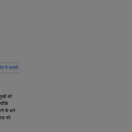
त में उभरते सितारे बनाने वाली बातें क्या हैं?
ज्योति नूरान के प्रेम जीवन और यात्र
सुखों को
योंकि
े के बारे
सलाह को