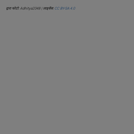
द्वारा फोटो: Adhitya2048 | लाइसेंस:
CC BY-SA 4.0