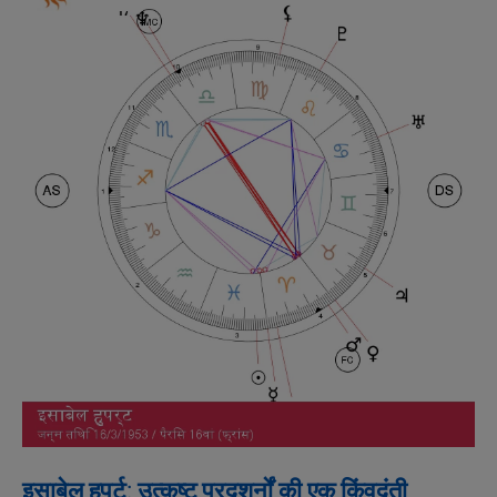
इसाबेल हुपर्ट: उत्कृष्ट प्रदशर्नों की एक किंवदंती