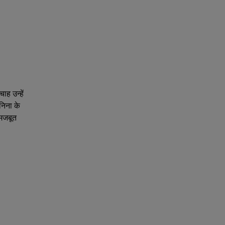
ाह उन्हें
निना के
 मजबूत