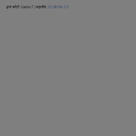
द्वारा फोटो: GabboT | लाइसेंस:
CC BY-SA 2.0