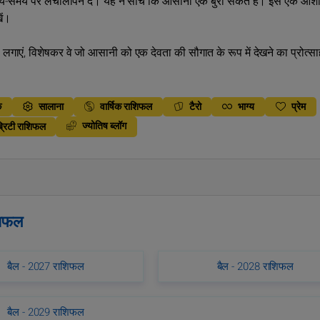
समय-समय पर लचीलापन दें। यह न सोचें कि आसानी एक बुरा संकेत है। इसे एक आशी
ें।
लगाएं, विशेषकर वे जो आसानी को एक देवता की सौगात के रूप में देखने का प्रोत्साह
क
सालाना
वार्षिक राशिफल
टैरो
भाग्य
प्रेम
ज्योतिष ब्लॉग
्रिटी राशिफल
ाशिफल
बैल - 2027 राशिफल
बैल - 2028 राशिफल
बैल - 2029 राशिफल