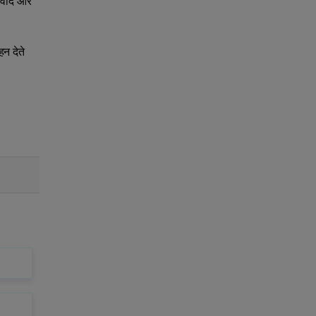
र्वाद और
न देते