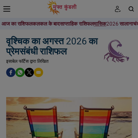
आज का राशिफल
कल
कल के बाद
साप्ताहिक राशिफल
मासिक
2026 सालाना
चं
खोजें
वृश्चिक का अगस्त 2026 का
प्रेमसंबंधी राशिफल
इसाबेल फॉर्टेस द्वारा लिखित