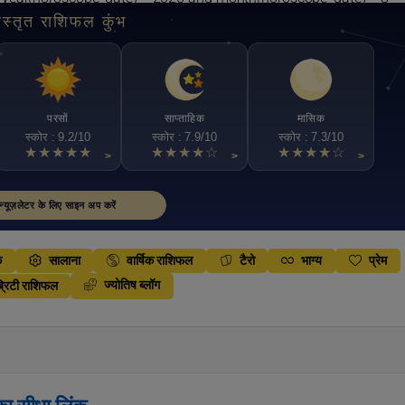
िस्तृत राशिफल कुंभ
परसों
साप्ताहिक
मासिक
स्कोर : 9.2/10
स्कोर : 7.9/10
स्कोर : 7.3/10
★★★★★
★★★★☆
★★★★☆
>
>
>
न्यूज़लेटर के लिए साइन अप करें
क
सालाना
वार्षिक राशिफल
टैरो
भाग्य
प्रेम
ज्योतिष ब्लॉग
्रिटी राशिफल