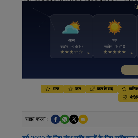
व
आज
कल
स्कोर : 6.4/10
स्कोर : 10/10
★★★☆☆
★★★★★
>
>
आज
कल
कल के बाद
मासि
सेलिब
साझा करना :