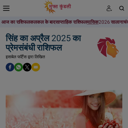
आज का राशिफल
कल
कल के बाद
साप्ताहिक राशिफल
मासिक
2026 सालाना
चं
खोजें
सिंह का अप्रैल 2025 का
प्रेमसंबंधी राशिफल
इसाबेल फॉर्टेस द्वारा लिखित