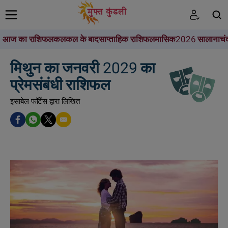
आज का राशिफल
कल
कल के बाद
साप्ताहिक राशिफल
मासिक
2026 सालाना
चं
खोजें
मिथुन का जनवरी 2029 का
प्रेमसंबंधी राशिफल
इसाबेल फॉर्टेस द्वारा लिखित