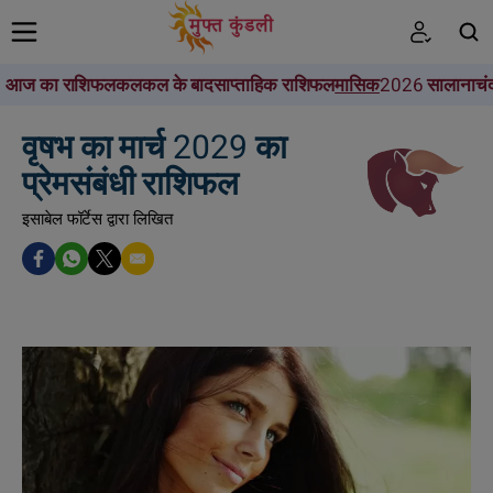
आज का राशिफल
कल
कल के बाद
साप्ताहिक राशिफल
मासिक
2026 सालाना
चं
खोजें
वृषभ का मार्च 2029 का
प्रेमसंबंधी राशिफल
इसाबेल फॉर्टेस द्वारा लिखित