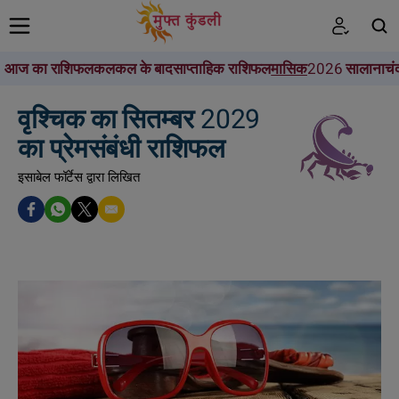
आज का राशिफल
कल
कल के बाद
साप्ताहिक राशिफल
मासिक
2026 सालाना
चं
खोजें
वृश्चिक का सितम्बर 2029
का प्रेमसंबंधी राशिफल
इसाबेल फॉर्टेस द्वारा लिखित