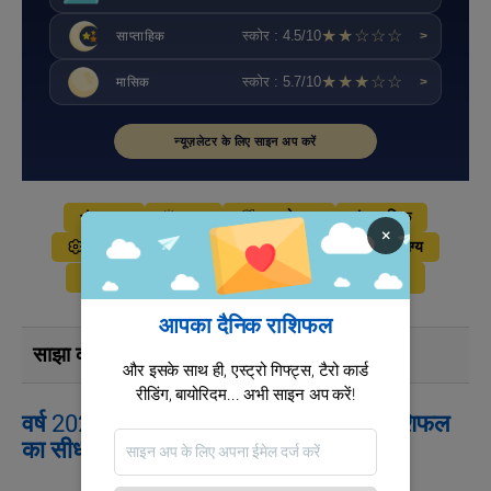
★★☆☆☆
स्कोर : 4.5/10
साप्ताहिक
>
★★★☆☆
स्कोर : 5.7/10
मासिक
>
न्यूज़लेटर के लिए साइन अप करें
आज
कल
कल के बाद
मासिक
×
सालाना
वार्षिक राशिफल
टैरो
भाग्य
ज्योतिष ब्लॉग
प्रेम
सेलिब्रिटी राशिफल
आपका दैनिक राशिफल
साझा करना :
और इसके साथ ही, एस्ट्रो गिफ्ट्स, टैरो कार्ड
रीडिंग, बायोरिदम... अभी साइन अप करें!
वर्ष 2029 के लिए वृश्चिक राशि वालों के लिए राशिफल
का सीधा लिंक