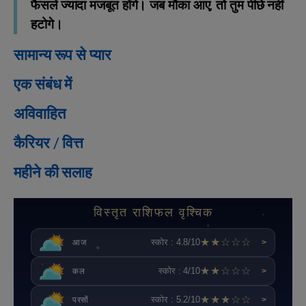
फैसले ज्यादा मजबूत होंगे। जब मौका आए, तो तुम पीछे नहीं
हटोगे।
सामान्य रूप से प्यार
एक संबंध में
अविवाहित
कैरियर / वित्त
महीने की सलाह
विस्तृत राशिफल वृश्चिक
★★☆☆☆
स्कोर : 4.8/10
आज
>
★★☆☆☆
स्कोर : 4/10
कल
>
★★★☆☆
स्कोर : 5.2/10
परसों
>