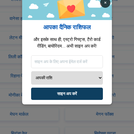
×
वानेसा हजेंस
वाणी कपूर
आपका दैनिक राशिफल
लेटन मीस्टर
लुपिता न्योंगो
और इसके साथ ही, एस्ट्रो गिफ्ट्स, टैरो कार्ड
रीडिंग, बायोरिदम... अभी साइन अप करें!
लिली कॉलिन्स
लिंडसे लोहन
रिहाना फेंटि
राल्फ लॉरेन
साइन अप करें
मोनीका बेलुची
मैरीलिन मुनरो
मेघन मार्कल
मेगन फॉक्स
मिरांडा केर
मियोच्चा प्राडा