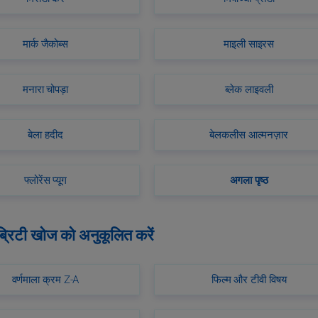
मार्क जैकोब्स
माइली साइरस
मनारा चोपड़ा
ब्लेक लाइवली
बेला हदीद
बेलकलीस आल्मनज़ार
फ्लोरेंस प्यूग
अगला पृष्ठ
्रिटी खोज को अनुकूलित करें
वर्णमाला क्रम Z-A
फिल्म और टीवी विषय