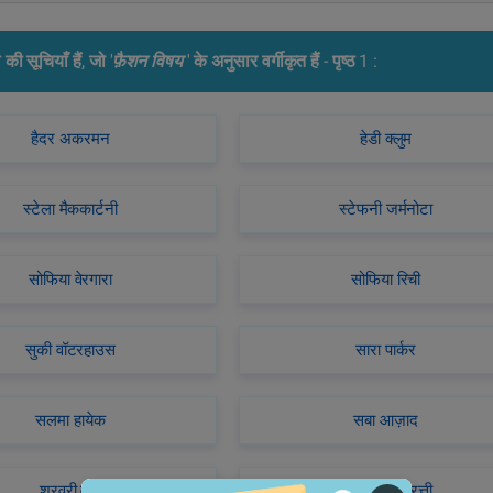
ी सूचियाँ हैं, जो '
फ़ैशन विषय
' के अनुसार वर्गीकृत हैं - पृष्ठ 1 :
हैदर अकरमन
हेडी क्लुम
स्टेला मैककार्टनी
स्टेफनी जर्मनोटा
सोफिया वेरगारा
सोफिया रिची
सुकी वॉटरहाउस
सारा पार्कर
सलमा हायेक
सबा आज़ाद
शरवरी वाघ
विट्टोरिया चेरत्ती