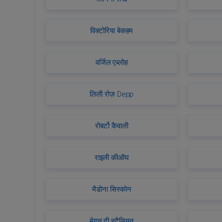
विक्टोरिया बेकहम
वर्जिल एब्लोह
लिली रोज़ Depp
रोबर्टो कैवाली
राइली कीऑघ
मैडोना सिस्कोन
मेगन दी स्टैलियन