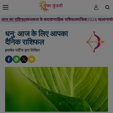
आज का राशिफल
कल
कल के बाद
साप्ताहिक राशिफल
मासिक
2026 सालाना
चं
खोजें
धनु: आज के लिए आपका
दैनिक राशिफल
इसाबेल फॉर्टेस द्वारा लिखित