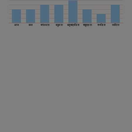
आज
कल
मंगलवार
बुधवार
बृहस्पतिवार
शुक्रवार
शनिवार
रविवार