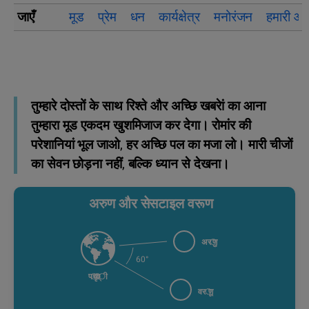
जाएँ
मूड
प्रेम
धन
कार्यक्षेत्र
मनोरंजन
हमारी आ
तुम्हारे दोस्तों के साथ रिश्ते और अच्छि खबरेां का आना
तुम्हारा मूड एकदम खुशमिजाज कर देगा। रोमांर की
परेशानियां भूल जाओ, हर अच्छि पल का मजा लो। मारी चीजों
का सेवन छोड़ना नहीं, बल्कि ध्यान से देखना।
अरुण और सेसटाइल वरूण
अरुण
60°
पृथ्वी
वरूण