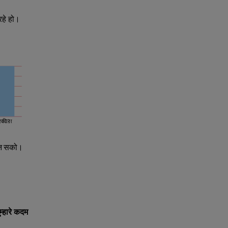
रहे हो।
रविवार
कून सको।
्‍हारे कदम