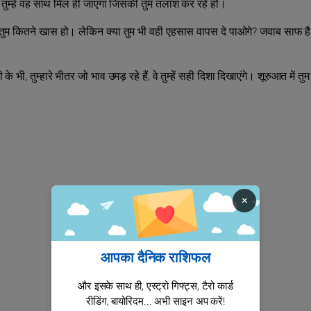
ानो, तुम्‍हें वह साथ मिल ही जाएगा जिसकी तुम तलाश कर रहे हो।
 कि तुम कितने खास हो। लेकिन क्या तुम भी वही एहसास वापस दे पाओगे? जवाब साफ है,
भी, तुम्‍हारे भीतर जो भाव उमड़ रहे हैं, वे तुम्हें सही दिशा दिखाएंगे। शूरुआत में तुम
×
आपका दैनिक राशिफल
और इसके साथ ही, एस्ट्रो गिफ्ट्स, टैरो कार्ड
रीडिंग, बायोरिदम... अभी साइन अप करें!