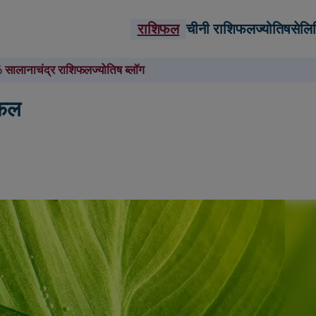
राशिफल
चीनी राशिफल
ज्योतिष
सेलि
 सालाना
चंद्र राशिफल
ज्योतिष ब्लॉग
िफल