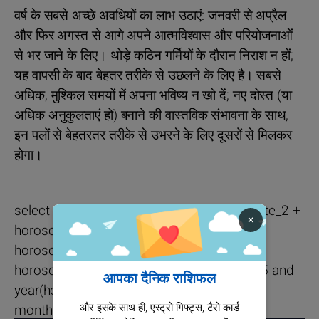
वर्ष के सबसे अच्छे अवधियों का लाभ उठाएं: जनवरी से अप्रैल
और फिर अगस्त से आगे अपने आत्मविश्वास और परियोजनाओं
से भर जाने के लिए। थोड़े कठिन गर्मियों के दौरान निराश न हों;
यह वापसी के बाद बेहतर तरीके से उछलने के लिए है। सबसे
अधिक, मुश्किल समयों में अपना भविष्य न खो दें; नए दोस्त (या
अधिक अनुकुलताएं हो) बनाने की वास्तविक संभावना के साथ,
इन पलों से बेहतरतर तरीके से उभरने के लिए दूसरों से मिलकर
होगा।
select (horoscope_note_1 + horoscope_note_2 +
×
horoscope_note_3 + horoscope_note_4 +
horoscope_note_5)/5 as day_mark from
horoscope_daily where horoscope_sign = 5 and
आपका दैनिक राशिफल
year(horoscope_date) = 2026 and
और इसके साथ ही, एस्ट्रो गिफ्ट्स, टैरो कार्ड
month(horoscope_date) = 8