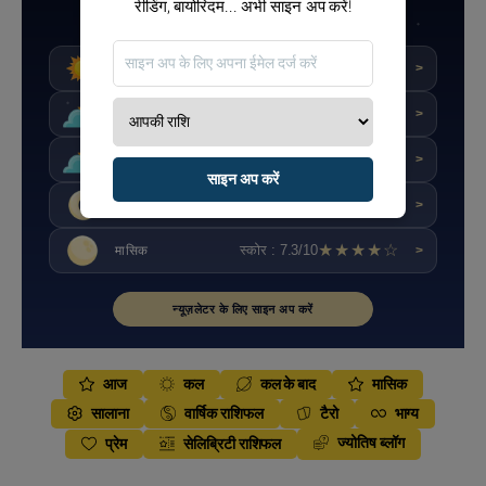
रीडिंग, बायोरिदम... अभी साइन अप करें!
विस्तृत राशिफल कन्या
★★★★☆
स्कोर : 8/10
आज
>
★★★☆☆
स्कोर : 5.6/10
कल
>
★★★☆☆
स्कोर : 5.2/10
परसों
>
साइन अप करें
★★★☆☆
स्कोर : 6.7/10
साप्ताहिक
>
★★★★☆
स्कोर : 7.3/10
मासिक
>
न्यूज़लेटर के लिए साइन अप करें
आज
कल
कल के बाद
मासिक
सालाना
वार्षिक राशिफल
टैरो
भाग्य
ज्योतिष ब्लॉग
प्रेम
सेलिब्रिटी राशिफल