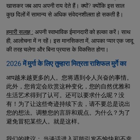
खासकर जब आप अपनी राय देते हैं। क्यों? क्योंकि इस साल
कुछ दिलों में सामान्य से अधिक संवेदनशीलता हो सकती है।
हमारी सलाह :
अपनी स्वाभाविक ईमानदारी को हल्का करें। साथ
ही, आलोचना में न रहें। इस मानसिकता में, आपका प्यार एक जादू
की तरह चलेगा और बिना प्रयास के विकसित होगा।
2026 में मुर्गा के लिए तुम्हारा मित्रता राशिफल मुर्गे का
आप越来越更多的人。您将遇到令人兴奋的事情。
此外，您肯定会欣赏这种变化，您的自然优雅和
生活艺术得到了认可。还可以要求什么呢？没
有！为了让这些奇迹持续下去，请不要总是说出
您的想法。调整您的言辞和观点。为什么？为了
避免冒犯某些人。就是这样。
我们的建议：
当谈话进入可能引发不愉快和不幸