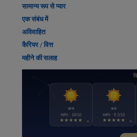
सामान्य रूप से प्यार
एक संबंध में
अविवाहित
कैरियर / वित्त
महीने की सलाह
व
आज
कल
स्कोर : 10/10
स्कोर : 9.2/10
★★★★★
★★★★★
>
>