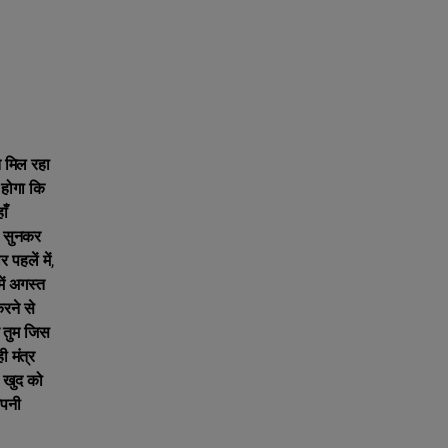
त मिल रहा
 होगा कि
ाँ
त सुनकर
पहलें में,
ें अगस्त
करने से
ब तुम जिस
 मंत्र
े खुद को
अपनी