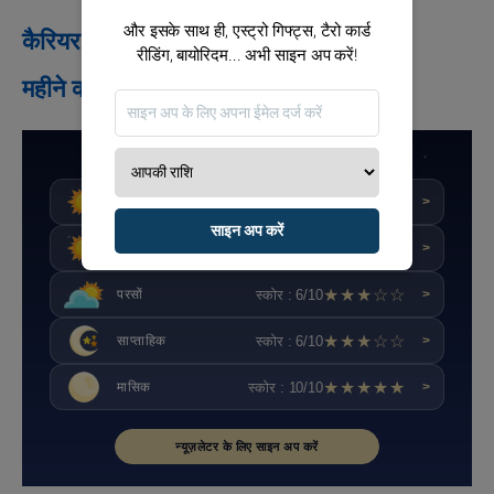
और इसके साथ ही, एस्ट्रो गिफ्ट्स, टैरो कार्ड
कैरियर / वित्त
रीडिंग, बायोरिदम... अभी साइन अप करें!
महीने की सलाह
विस्तृत राशिफल कर्क
★★★★☆
स्कोर : 8.8/10
आज
>
साइन अप करें
★★★★☆
स्कोर : 8/10
कल
>
★★★☆☆
स्कोर : 6/10
परसों
>
★★★☆☆
स्कोर : 6/10
साप्ताहिक
>
★★★★★
स्कोर : 10/10
मासिक
>
न्यूज़लेटर के लिए साइन अप करें