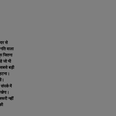
ंदर से
 गति वाला
ुम जितना
हे जो भी
 सबसे बड़ी
त हटना।
गी।
पर्क में
 रखेगा।
रूरी नहीं
की