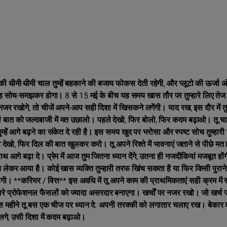
ी धीमी-धीमी चाल तुम्हें बहकाने की बजाय फोकस देती रहेगी, और प्लूटो की ऊर्जा अ
, वह सोच-समझकर होगा। 8 से 15 मई के बीच यह समय खास तौर पर तुम्हारे लिए तेज
र रखोगे, तो चीजें अपने-आप सही दिशा में खिसकने लगेंगी। याद रख, इस दौर में त
भी बात को जल्दबाजी में मत उछालो। पहले देखो, फिर बोलो, फिर कदम बढ़ाओ। तू चा
्हें आगे बढ़ने का संकेत दे रही है। इस समय खुद पर भरोसा और स्पष्ट सोच तुम्हारी
देखो, फिर दिल की बात खुलकर करो। तू अपने रिश्ते में भावनाएं जताने से पीछे म
आगे बढ़ा दे। प्रेम में आज तुम जितना ध्यान देंगे, उतना ही नजदीकियां मजबूत हों
ेकर आया है। कोई खास व्यक्ति तुम्हारी तरफ खिंच सकता है या फिर किसी पुराने सं
ढ़ेगी। **करियर / वित्त** इस अवधि में तू अपने काम की प्राथमिकताएं सही क्रम में
हारे प्रोफेशनल फैसलों को ज्यादा असरदार बनाएगा। खर्चों पर नजर रखो। जो खर्च ज
स महीने तू बस एक चीज पर ध्यान दे: अपनी तरक्की को लगातार चलाए रख। बेकार 
 लगे, उसी दिशा में कदम बढ़ाओ।