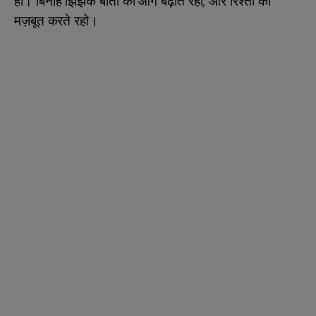
हो। बिनाह झिझक बातों को आगे बढ़ाते रहो, और रिश्तों को
मज़बूत करते रहो।