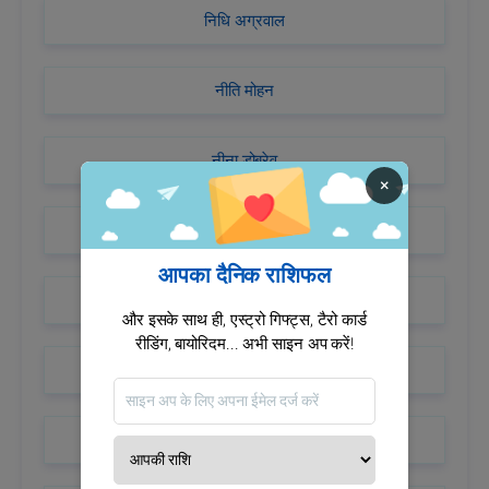
निधि अग्रवाल
नीति मोहन
नीना डोब्रेव
×
नीरज चोपड़ा
आपका दैनिक राशिफल
नेमार सिल्वा
और इसके साथ ही, एस्ट्रो गिफ्ट्स, टैरो कार्ड
रीडिंग, बायोरिदम... अभी साइन अप करें!
नेहा कक्कड़
नेहा भसीन