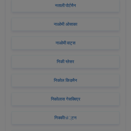
नताली पोर्टमैन
नाओमी ओसाका
नाओमी वाट्स
निकी ग्लेसर
निकोल किडमैन
निकोलास गेसक्विएर
निक्कीhil्टन