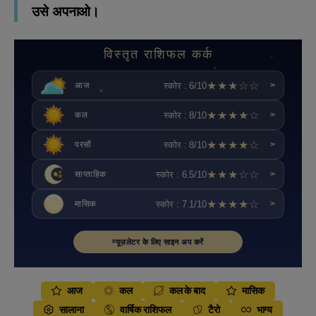
उसे अपनाओ।
विस्तृत राशिफल कर्क
★★★☆☆
स्कोर : 6/10
आज
>
★★★★☆
स्कोर : 8/10
कल
>
★★★★☆
स्कोर : 8/10
परसों
>
★★★☆☆
स्कोर : 6.5/10
साप्ताहिक
>
★★★★☆
स्कोर : 7.1/10
मासिक
>
न्यूज़लेटर के लिए साइन अप करें
आज
कल
कल के बाद
मासिक
सालाना
वार्षिक राशिफल
टैरो
भाग्य