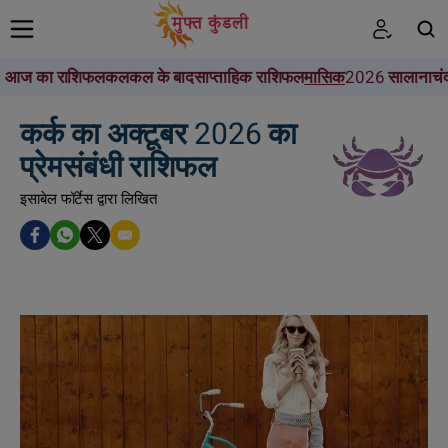
आज का राशिफल
कल
कल के बाद
साप्ताहिक राशिफल
मासिक
2026 सालाना
चं
खोजें
कर्क का अक्टूबर 2026 का
प्रेमसंबंधी राशिफल
इसाबेल फॉर्टेस द्वारा लिखित