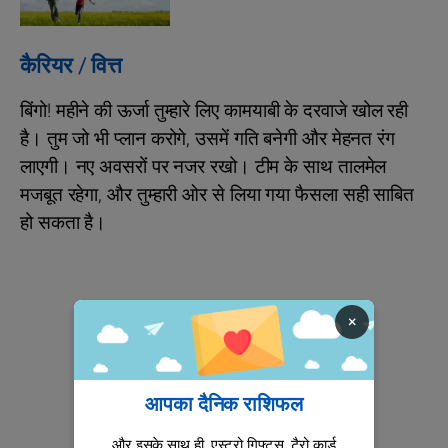
कैरियर / वित्त
बिंगो! महीने की ऊर्जा तुम्हारे लिए कामयाबी के दरवाजे खोल रही
है। तुम जो भी प्लान करोगे, उसमें गति बनेगी और मेहनत रंग
लाएगी। नए अवसरों पर नजर रखो। टीम के साथ तालमेल
मजबूत रहेगा, और तुम्हारी ओर से लिया गया फैसला सही साबित
हो सकता है।
×
आपका दैनिक राशिफल
और इसके साथ ही, एस्ट्रो गिफ्ट्स, टैरो कार्ड