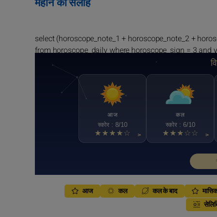
महीने की सलाह
select (horoscope_note_1 + horoscope_note_2 + horo
from horoscope_daily where horoscope_sign = 3 and 
व
आज
कल
स्कोर : 8/10
स्कोर : 6/10
★★★★☆
★★★☆☆
>
>
आज
कल
कल के बाद
मासि
सेलिब