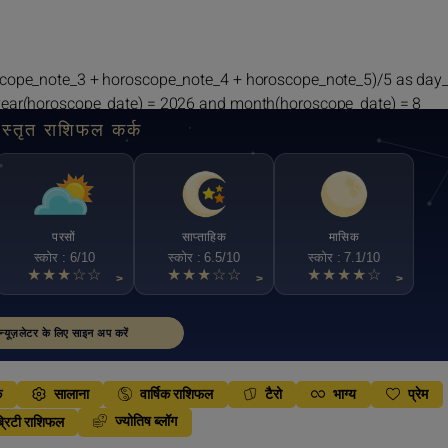
scope_note_3 + horoscope_note_4 + horoscope_note_5)/5 as day
year(horoscope_date) = 2026 and month(horoscope_date) = 8
िस्तृत राशिफल कर्क
परसों
साप्ताहिक
मासिक
स्कोर : 6/10
स्कोर : 6.5/10
स्कोर : 7.1/10
★★★☆☆
★★★☆☆
★★★★☆
>
>
>
न्यूज़लेटर के लिए साइन अप करें
क
सालाना
वार्षिक राशिफल
टैरो
भाग्य
प्रेम
ज्योतिष ब्लॉग
्रिटी राशिफल