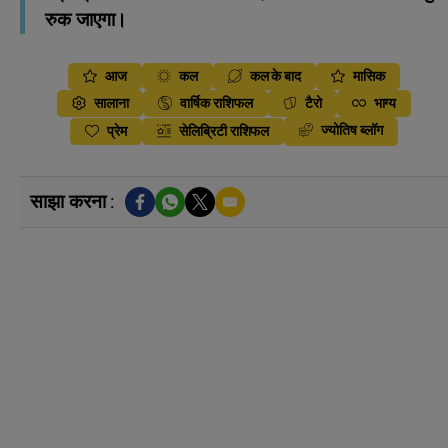
रुक जाएगा।
आज
कल
कल के बाद
मासिक
सालाना
वार्षिक राशिफल
टैरो
भाग्य
ज्योतिष ब्लॉग
प्रेम
सेलिब्रिटी राशिफल
साझा करना :