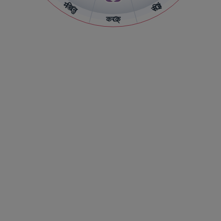
मिथुन
सिंह
कर्क