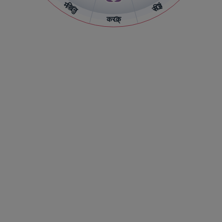
मिथुन
सिंह
कर्क