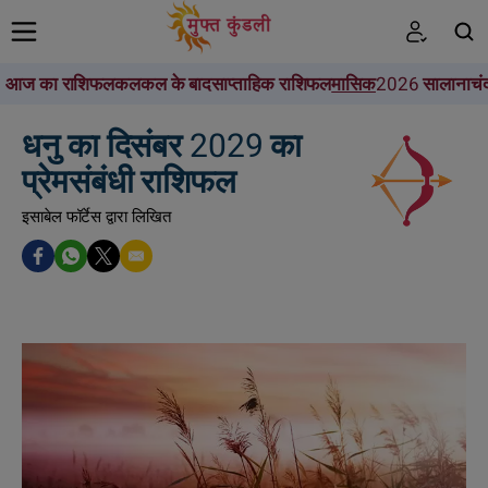
आज का राशिफल
कल
कल के बाद
साप्ताहिक राशिफल
मासिक
2026 सालाना
चं
खोजें
धनु का दिसंबर 2029 का
प्रेमसंबंधी राशिफल
इसाबेल फॉर्टेस द्वारा लिखित