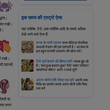
इस समय की एस्ट्रो ऐप्स
ढ़ोगे।
शांत रखो।
यहां ज्योतिष, टैरो, अंक ज्योतिष आदि के सबसे अधिक
दो।
देखे जाने वाले ऐप्स हैं:
रून्स के सभी रहस्य!
रून्स सेल्टिक पौराणिक
कथाओं से ज्ञान की एक प्रणाली है। अटकल के
इस बहुत प्रभावी उपकरण की खोज करें।
्य रखो।
टैरो ड्रॉ बनाने की हिम्मत करें!
जवाब ढूंढ रहे
यदे उठाओ,
हैं। प्यार हुआ इकरार हुआ? पैसे? काम? परिवार?
सामाजिक जीवन? अपने 4 कार्ड चुनें!
अपना चीनी राशि चिन्ह पता करें
अपनी जन्म
तिथि का उपयोग करके अपना चीनी राशि चिन्ह
पता करें
श्तों या
 नया तरन