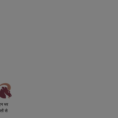
िन भर
तों से